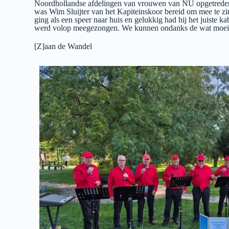
Noordhollandse afdelingen van vrouwen van NU opgetreden e
was Wim Sluijter van het Kapiteinskoor bereid om mee te zi
ging als een speer naar huis en gelukkig had hij het juiste k
werd volop meegezongen. We kunnen ondanks de wat moeilij
[Z]aan de Wandel