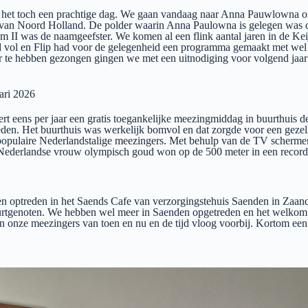
s het toch een prachtige dag. We gaan vandaag naar Anna Pauwlowna om
op van Noord Holland. De polder waarin Anna Paulowna is gelegen was de
 II was de naamgeefster. We komen al een flink aantal jaren in de Kei
ed vol en Flip had voor de gelegenheid een programma gemaakt met wel 
 te hebben gezongen gingen we met een uitnodiging voor volgend jaar t
ari 2026
 eens per jaar een gratis toegankelijke meezingmiddag in buurthuis d
treden. Het buurthuis was werkelijk bomvol en dat zorgde voor een gez
 populaire Nederlandstalige meezingers. Met behulp van de TV schermen
 Nederlandse vrouw olympisch goud won op de 500 meter in een record
n optreden in het Saends Cafe van verzorgingstehuis Saenden in Zaand
rtgenoten. We hebben wel meer in Saenden opgetreden en het welkom 
n onze meezingers van toen en nu en de tijd vloog voorbij. Kortom een 