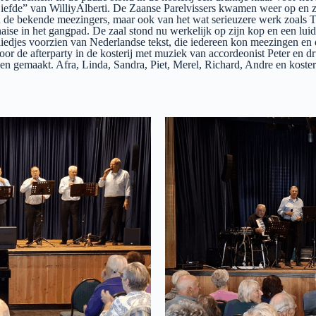
Liefde” van WilliyAlberti. De Zaanse Parelvissers kwamen weer op en ze
an de bekende meezingers, maar ook van het wat serieuzere werk zoals
aise in het gangpad. De zaal stond nu werkelijk op zijn kop en een lui
 liedjes voorzien van Nederlandse tekst, die iedereen kon meezingen e
n voor de afterparty in de kosterij met muziek van accordeonist Peter e
en gemaakt. Afra, Linda, Sandra, Piet, Merel, Richard, Andre en koster 