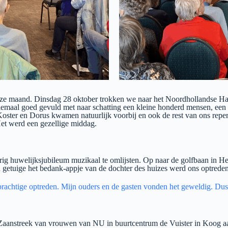
ze maand. Dinsdag 28 oktober trokken we naar het Noordhollandse Hau
emaal goed gevuld met naar schatting een kleine honderd mensen, een
Koster en Dorus kwamen natuurlijk voorbij en ook de rest van ons repe
et werd een gezellige middag.
 huwelijksjubileum muzikaal te omlijsten. Op naar de golfbaan in Hei
en getuige het bedank-appje van de dochter des huizes werd ons optreden 
rachtige optreden. Mijn ouders en de gasten vonden het geweldig. Dus 
g Zaanstreek van vrouwen van NU in buurtcentrum de Vuister in Koog 