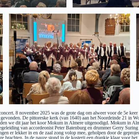
 concert. 8 november 2025 was de grote dag om alweer voor de 5e keer i
ie gevonden. De pittoreske kerk (van 1640) aan het Noordeinde 21 in W
dden we dit jaar het koor Mokum in Almere uitgenodigd. Mokum in Alm
eleiding van accordeonist Peter Batenburg en drummer Gerry Suring tr
gen er lekker in en de zaal zong volop mee, geholpen door de geprojec
 brachten. In de pauze stond in de kosterij een drankje klaar voor he