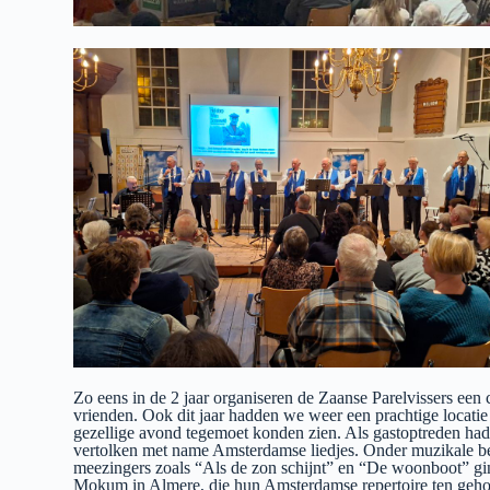
Zo eens in de 2 jaar organiseren de Zaanse Parelvissers een
vrienden. Ook dit jaar hadden we weer een prachtige locat
gezellige avond tegemoet konden zien. Als gastoptreden ha
vertolken met name Amsterdamse liedjes. Onder muzikale beg
meezingers zoals “Als de zon schijnt” en “De woonboot” gin
Mokum in Almere, die hun Amsterdamse repertoire ten gehore