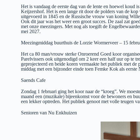
Het is vandaag de eerste dag van de lente en hoewel koud i
Keijzershof. Het is een lange rit door de polders van de k
uitgevoerd in 1845 en de Russische vrouw van koning Willem
Ook dit jaar was het weer een groot succes. De zaal zat go
met onze meezingers. Met nog als toegift de Engelbewaarder
mei 2027.
Meezingmiddag buurthuis de Lorzie Wormerveer – 15 febru
Het ca 80 man/vrouw sterke Onroerend Goed koor organiseert
Parelvissers ook uitgenodigd om 2 keer een half uur op te 
geprojecteerd en beide koren vermaakte het publiek met de
middag met een bijzonder einde toen Femke Kok als eerste
Saends Cafe
Zondag 1 februari ging het koor naar de “kroeg”. We moeste
maand een (muzikale) bijeenkomst voor de bewoners en buu
een lekker optreden. Het publiek genoot met volle teugen va
Senioren van Nu Enkhuizen